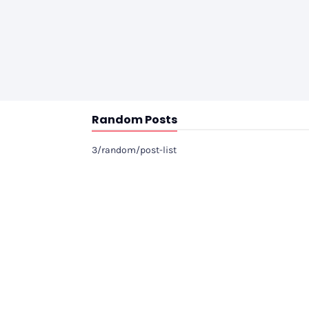
Random Posts
3/random/post-list