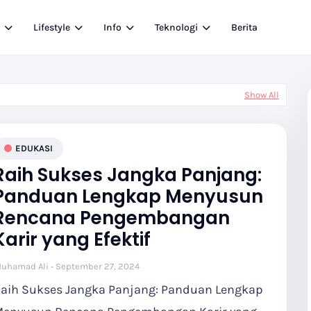
i
Lifestyle
Info
Teknologi
Berita
Show All
EDUKASI
Raih Sukses Jangka Panjang:
Panduan Lengkap Menyusun
Rencana Pengembangan
Karir yang Efektif
uhamad Ali
September 27, 2024
aih Sukses Jangka Panjang: Panduan Lengkap