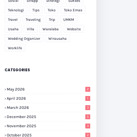
Sosial
Strapp
Strategi
Sukses
Teknologi
Tips
Toko
Toko Emas
Travel
Traveling
Trip
UMKM
Usaha
Villa
Waralaba
Website
Wedding Organizer
Wirausaha
Worklife
CATEGORIES
May 2026
2
April 2026
1
March 2026
3
December 2025
5
November 2025
3
October 2025
2