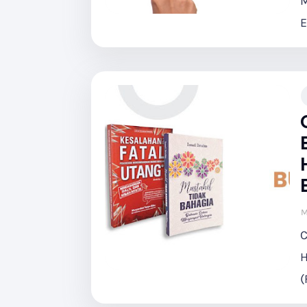
M
E
M
C
H
(