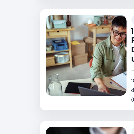
M
1
d
(