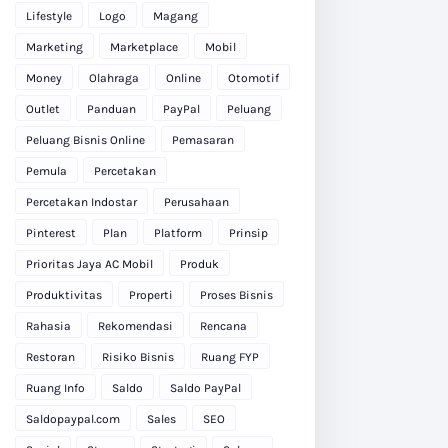
Lifestyle
Logo
Magang
Marketing
Marketplace
Mobil
Money
Olahraga
Online
Otomotif
Outlet
Panduan
PayPal
Peluang
Peluang Bisnis Online
Pemasaran
Pemula
Percetakan
Percetakan Indostar
Perusahaan
Pinterest
Plan
Platform
Prinsip
Prioritas Jaya AC Mobil
Produk
Produktivitas
Properti
Proses Bisnis
Rahasia
Rekomendasi
Rencana
Restoran
Risiko Bisnis
Ruang FYP
Ruang Info
Saldo
Saldo PayPal
Saldopaypal.com
Sales
SEO