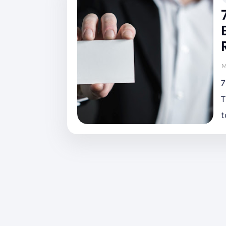
M
7
T
t