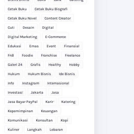
Cetak Buku
Cetak Buku Biografi
Cetak Buku Novel
Content Creator
Cuti
Desain
Digital
Digital Marketing
E-Commerce
Edukasi
Emas
Event
Finansial
FnB
Foodie
Franchise
Freelance
Galeri 24
Grafis
Healthy
Hobby
Hukum
Hukum Bisnis
Ide Bisnis
Info
Instagram
Internasional
Investasi
Jakarta
Jasa
Jasa Bayar PayPal
Karir
Katering
Kepemimpinan
Keuangan
Komunikasi
Konsultan
Kopi
Kuliner
Langkah
Lebaran