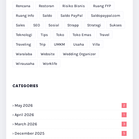
Rencana
Restoran
Risiko Bisnis
Ruang FYP
Ruang Info
Saldo
Saldo PayPal
Saldopaypal.com
Sales
SEO
Sosial
Strapp
Strategi
Sukses
Teknologi
Tips
Toko
Toko Emas
Travel
Traveling
Trip
UMKM
Usaha
Villa
Waralaba
Website
Wedding Organizer
Wirausaha
Worklife
CATEGORIES
May 2026
2
April 2026
1
March 2026
3
December 2025
5