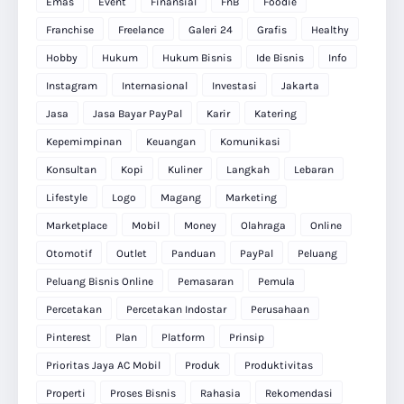
Emas
Event
Finansial
FnB
Foodie
Franchise
Freelance
Galeri 24
Grafis
Healthy
Hobby
Hukum
Hukum Bisnis
Ide Bisnis
Info
Instagram
Internasional
Investasi
Jakarta
Jasa
Jasa Bayar PayPal
Karir
Katering
Kepemimpinan
Keuangan
Komunikasi
Konsultan
Kopi
Kuliner
Langkah
Lebaran
Lifestyle
Logo
Magang
Marketing
Marketplace
Mobil
Money
Olahraga
Online
Otomotif
Outlet
Panduan
PayPal
Peluang
Peluang Bisnis Online
Pemasaran
Pemula
Percetakan
Percetakan Indostar
Perusahaan
Pinterest
Plan
Platform
Prinsip
Prioritas Jaya AC Mobil
Produk
Produktivitas
Properti
Proses Bisnis
Rahasia
Rekomendasi