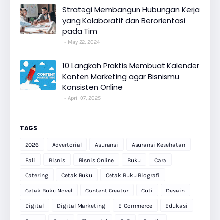
Strategi Membangun Hubungan Kerja
yang Kolaboratif dan Berorientasi
pada Tim
May 22, 2024
10 Langkah Praktis Membuat Kalender
Konten Marketing agar Bisnismu
Konsisten Online
April 07, 2025
TAGS
2026
Advertorial
Asuransi
Asuransi Kesehatan
Bali
Bisnis
Bisnis Online
Buku
Cara
Catering
Cetak Buku
Cetak Buku Biografi
Cetak Buku Novel
Content Creator
Cuti
Desain
Digital
Digital Marketing
E-Commerce
Edukasi