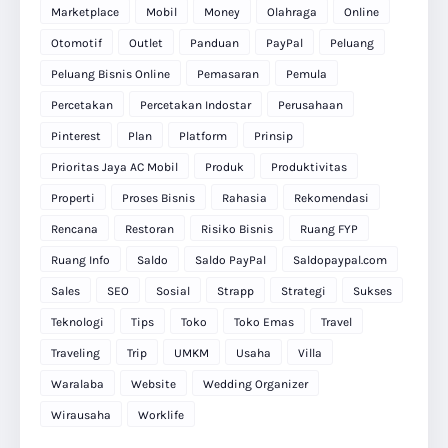
Marketplace
Mobil
Money
Olahraga
Online
Otomotif
Outlet
Panduan
PayPal
Peluang
Peluang Bisnis Online
Pemasaran
Pemula
Percetakan
Percetakan Indostar
Perusahaan
Pinterest
Plan
Platform
Prinsip
Prioritas Jaya AC Mobil
Produk
Produktivitas
Properti
Proses Bisnis
Rahasia
Rekomendasi
Rencana
Restoran
Risiko Bisnis
Ruang FYP
Ruang Info
Saldo
Saldo PayPal
Saldopaypal.com
Sales
SEO
Sosial
Strapp
Strategi
Sukses
Teknologi
Tips
Toko
Toko Emas
Travel
Traveling
Trip
UMKM
Usaha
Villa
Waralaba
Website
Wedding Organizer
Wirausaha
Worklife