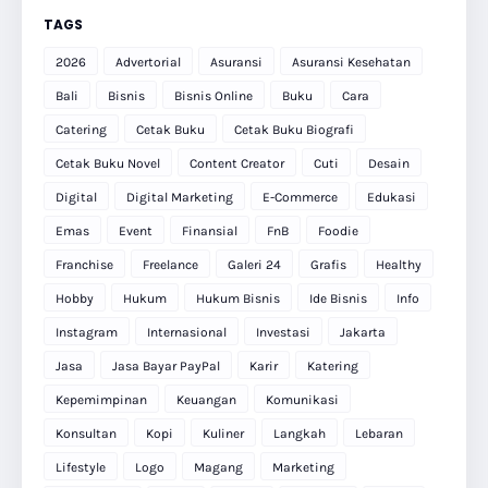
TAGS
2026
Advertorial
Asuransi
Asuransi Kesehatan
Bali
Bisnis
Bisnis Online
Buku
Cara
Catering
Cetak Buku
Cetak Buku Biografi
Cetak Buku Novel
Content Creator
Cuti
Desain
Digital
Digital Marketing
E-Commerce
Edukasi
Emas
Event
Finansial
FnB
Foodie
Franchise
Freelance
Galeri 24
Grafis
Healthy
Hobby
Hukum
Hukum Bisnis
Ide Bisnis
Info
Instagram
Internasional
Investasi
Jakarta
Jasa
Jasa Bayar PayPal
Karir
Katering
Kepemimpinan
Keuangan
Komunikasi
Konsultan
Kopi
Kuliner
Langkah
Lebaran
Lifestyle
Logo
Magang
Marketing