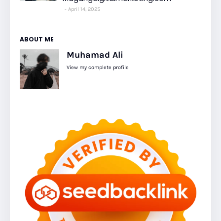
April 14, 2025
ABOUT ME
Muhamad Ali
View my complete profile