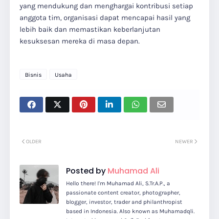
yang mendukung dan menghargai kontribusi setiap
anggota tim, organisasi dapat mencapai hasil yang
lebih baik dan memastikan keberlanjutan
kesuksesan mereka di masa depan.
Bisnis
Usaha
OLDER
NEWER
Posted by
Muhamad Ali
Hello there! I'm Muhamad Ali, S.Tr.A.P., a
passionate content creator, photographer,
blogger, investor, trader and philanthropist
based in Indonesia. Also known as Muhamadqli.