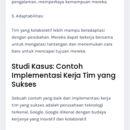
pengalaman, memperkaya kemampuan mereka.
5. Adaptabilitas:
Tim yang kolaboratif lebih mampu beradaptasi
dengan perubahan. Mereka dapat bekerja bersama
untuk mengatasi tantangan dan menemukan cara
baru untuk mencapai tujuan mereka.
Studi Kasus: Contoh
Implementasi Kerja Tim yang
Sukses
Sebuah contoh yang baik dari implementasi kerja
tim yang sukses adalah perusahaan teknologi
terkenal, Google. Google dikenal dengan budaya
kerjanya yang inovatif dan kolaboratif.