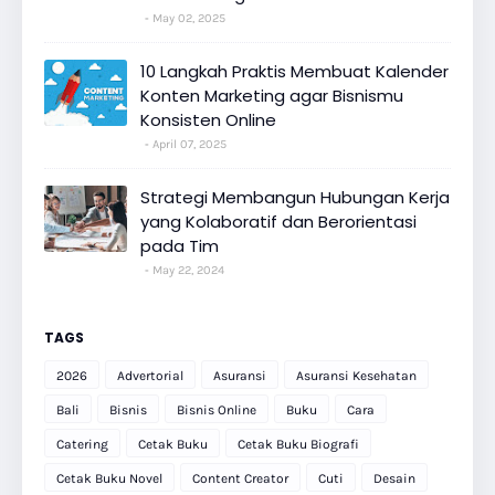
May 02, 2025
10 Langkah Praktis Membuat Kalender
Konten Marketing agar Bisnismu
Konsisten Online
April 07, 2025
Strategi Membangun Hubungan Kerja
yang Kolaboratif dan Berorientasi
pada Tim
May 22, 2024
TAGS
2026
Advertorial
Asuransi
Asuransi Kesehatan
Bali
Bisnis
Bisnis Online
Buku
Cara
Catering
Cetak Buku
Cetak Buku Biografi
Cetak Buku Novel
Content Creator
Cuti
Desain