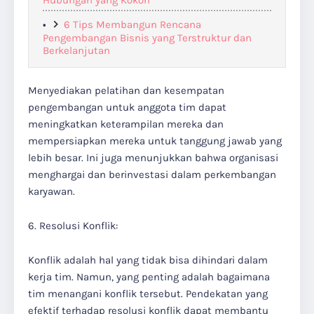
Hubungan yang Kokoh
6 Tips Membangun Rencana
Pengembangan Bisnis yang Terstruktur dan
Berkelanjutan
Menyediakan pelatihan dan kesempatan
pengembangan untuk anggota tim dapat
meningkatkan keterampilan mereka dan
mempersiapkan mereka untuk tanggung jawab yang
lebih besar. Ini juga menunjukkan bahwa organisasi
menghargai dan berinvestasi dalam perkembangan
karyawan.
6. Resolusi Konflik:
Konflik adalah hal yang tidak bisa dihindari dalam
kerja tim. Namun, yang penting adalah bagaimana
tim menangani konflik tersebut. Pendekatan yang
efektif terhadap resolusi konflik dapat membantu