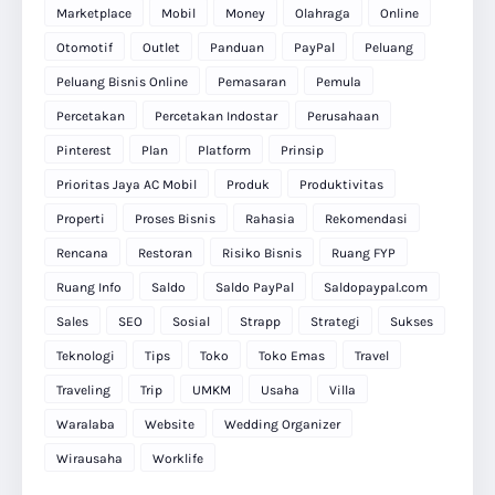
Marketplace
Mobil
Money
Olahraga
Online
Otomotif
Outlet
Panduan
PayPal
Peluang
Peluang Bisnis Online
Pemasaran
Pemula
Percetakan
Percetakan Indostar
Perusahaan
Pinterest
Plan
Platform
Prinsip
Prioritas Jaya AC Mobil
Produk
Produktivitas
Properti
Proses Bisnis
Rahasia
Rekomendasi
Rencana
Restoran
Risiko Bisnis
Ruang FYP
Ruang Info
Saldo
Saldo PayPal
Saldopaypal.com
Sales
SEO
Sosial
Strapp
Strategi
Sukses
Teknologi
Tips
Toko
Toko Emas
Travel
Traveling
Trip
UMKM
Usaha
Villa
Waralaba
Website
Wedding Organizer
Wirausaha
Worklife