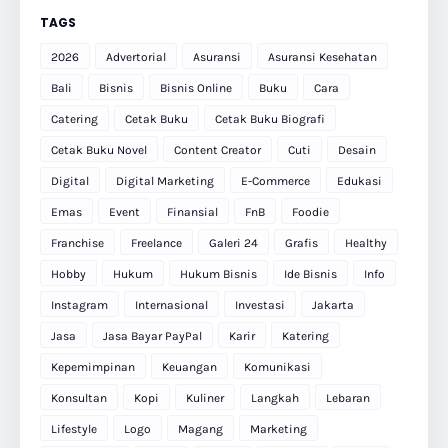
TAGS
2026
Advertorial
Asuransi
Asuransi Kesehatan
Bali
Bisnis
Bisnis Online
Buku
Cara
Catering
Cetak Buku
Cetak Buku Biografi
Cetak Buku Novel
Content Creator
Cuti
Desain
Digital
Digital Marketing
E-Commerce
Edukasi
Emas
Event
Finansial
FnB
Foodie
Franchise
Freelance
Galeri 24
Grafis
Healthy
Hobby
Hukum
Hukum Bisnis
Ide Bisnis
Info
Instagram
Internasional
Investasi
Jakarta
Jasa
Jasa Bayar PayPal
Karir
Katering
Kepemimpinan
Keuangan
Komunikasi
Konsultan
Kopi
Kuliner
Langkah
Lebaran
Lifestyle
Logo
Magang
Marketing