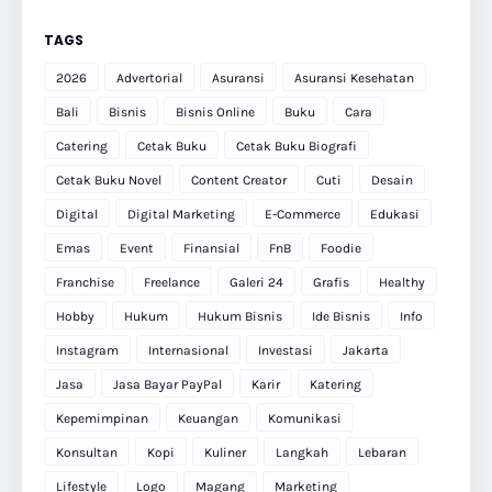
TAGS
2026
Advertorial
Asuransi
Asuransi Kesehatan
Bali
Bisnis
Bisnis Online
Buku
Cara
Catering
Cetak Buku
Cetak Buku Biografi
Cetak Buku Novel
Content Creator
Cuti
Desain
Digital
Digital Marketing
E-Commerce
Edukasi
Emas
Event
Finansial
FnB
Foodie
Franchise
Freelance
Galeri 24
Grafis
Healthy
Hobby
Hukum
Hukum Bisnis
Ide Bisnis
Info
Instagram
Internasional
Investasi
Jakarta
Jasa
Jasa Bayar PayPal
Karir
Katering
Kepemimpinan
Keuangan
Komunikasi
Konsultan
Kopi
Kuliner
Langkah
Lebaran
Lifestyle
Logo
Magang
Marketing