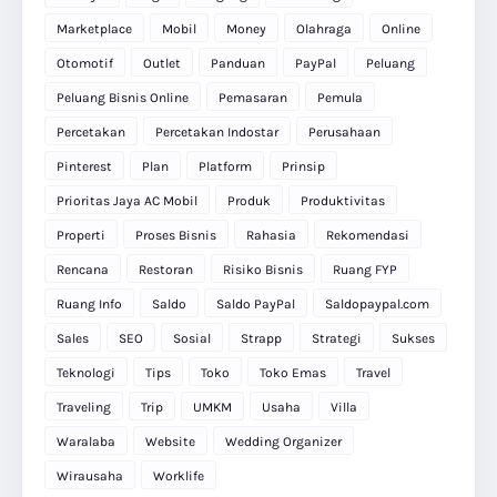
Marketplace
Mobil
Money
Olahraga
Online
Otomotif
Outlet
Panduan
PayPal
Peluang
Peluang Bisnis Online
Pemasaran
Pemula
Percetakan
Percetakan Indostar
Perusahaan
Pinterest
Plan
Platform
Prinsip
Prioritas Jaya AC Mobil
Produk
Produktivitas
Properti
Proses Bisnis
Rahasia
Rekomendasi
Rencana
Restoran
Risiko Bisnis
Ruang FYP
Ruang Info
Saldo
Saldo PayPal
Saldopaypal.com
Sales
SEO
Sosial
Strapp
Strategi
Sukses
Teknologi
Tips
Toko
Toko Emas
Travel
Traveling
Trip
UMKM
Usaha
Villa
Waralaba
Website
Wedding Organizer
Wirausaha
Worklife