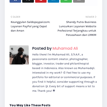
OLDER
NEWER
Keunggulan Saldopaypal.com:
Shandy Putra Business
Layanan PayPal yang Cepat
Luncurkan Layanan Website
dan Aman
Profesional Terjangkau untuk
Perusahaan dan UMKM
Posted by
Muhamad Ali
Hello there! I'm Muhamad Ali, S.Tr.A.P., a
passionate content creator, photographer,
blogger, investor, trader and philanthropist
based in Indonesia. Also known as Muhamadqli.
Interested in my work? 🎨 Feel free to use my
portfolio for editorial or commercial purposes. If
you find it helpful, consider supporting through a
donation 🤝. Every bit of support means a lot to
me. Thank you! 🌟
You May Like These Posts